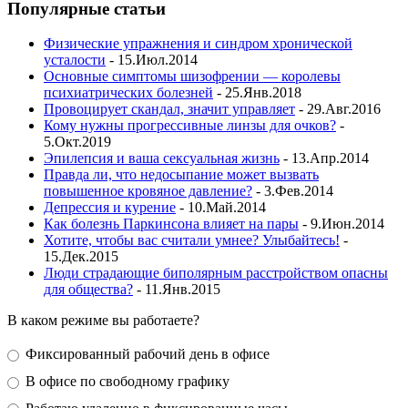
Популярные статьи
Физические упражнения и синдром хронической
усталости
- 15.Июл.2014
Основные симптомы шизофрении — королевы
психиатрических болезней
- 25.Янв.2018
Провоцирует скандал, значит управляет
- 29.Авг.2016
Кому нужны прогрессивные линзы для очков?
-
5.Окт.2019
Эпилепсия и ваша сексуальная жизнь
- 13.Апр.2014
Правда ли, что недосыпание может вызвать
повышенное кровяное давление?
- 3.Фев.2014
Депрессия и курение
- 10.Май.2014
Как болезнь Паркинсона влияет на пары
- 9.Июн.2014
Хотите, чтобы вас считали умнее? Улыбайтесь!
-
15.Дек.2015
Люди страдающие биполярным расстройством опасны
для общества?
- 11.Янв.2015
В каком режиме вы работаете?
Фиксированный рабочий день в офисе
В офисе по свободному графику