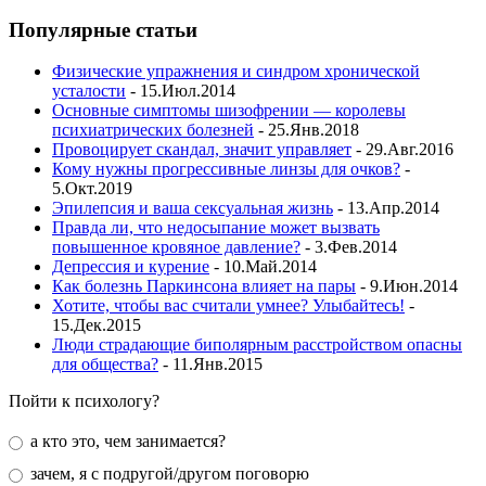
Популярные статьи
Физические упражнения и синдром хронической
усталости
- 15.Июл.2014
Основные симптомы шизофрении — королевы
психиатрических болезней
- 25.Янв.2018
Провоцирует скандал, значит управляет
- 29.Авг.2016
Кому нужны прогрессивные линзы для очков?
-
5.Окт.2019
Эпилепсия и ваша сексуальная жизнь
- 13.Апр.2014
Правда ли, что недосыпание может вызвать
повышенное кровяное давление?
- 3.Фев.2014
Депрессия и курение
- 10.Май.2014
Как болезнь Паркинсона влияет на пары
- 9.Июн.2014
Хотите, чтобы вас считали умнее? Улыбайтесь!
-
15.Дек.2015
Люди страдающие биполярным расстройством опасны
для общества?
- 11.Янв.2015
Пойти к психологу?
а кто это, чем занимается?
зачем, я с подругой/другом поговорю