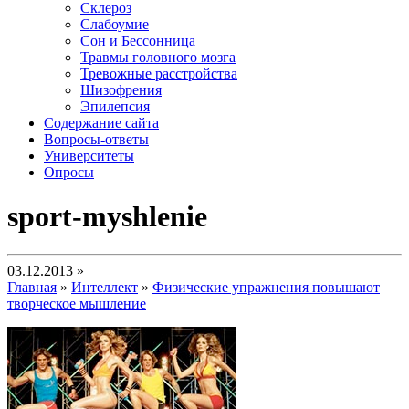
Склероз
Слабоумие
Сон и Бессонница
Травмы головного мозга
Тревожные расстройства
Шизофрения
Эпилепсия
Содержание сайта
Вопросы-ответы
Университеты
Опросы
sport-myshlenie
03.12.2013 »
Главная
»
Интеллект
»
Физические упражнения повышают
творческое мышление